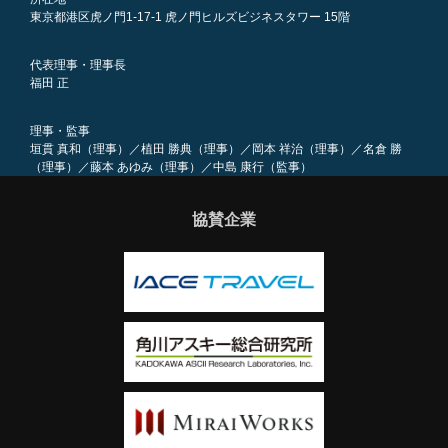
東京都港区虎ノ門1-17-1 虎ノ門ヒルズビジネスタワー 15階
代表理事・理事長
福田 正
理事・監事
垣貫 真和（理事）／植田 勝典（理事）／岡本 祥治（理事）／名倉 勝
（理事）／藤本 あゆみ（理事）／中島 康行（監事）
協賛企業